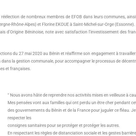
la réélection de nombreux membres de EFOB dans leurs communes, ainsi qu
rgne-Rhône-Alpes) et Florine EKOUE à Saint-Michel-sur-Orge (Essonne).
is d’Origine Béninoise, note avec satisfaction l’investissement des franç
ections du 27 mai 2020 au Bénin et réaffirme son engagement à travaille
n dans la gestion communale, pour accompagner le processus de décentra
ses et françaises.
ʺ Nous avons hâte de reprendre nos activités mises en veilleuse à ca
Mes pensées vont aux familles qui ont perdu un être cher pendant ce
des gouvernements du Bénin et de la France pour juguler ce fléau. J
respecter les
consignes sanitaires pour se protéger et protéger les autres.
En respectant les règles de distanciation sociale et les gestes barriè