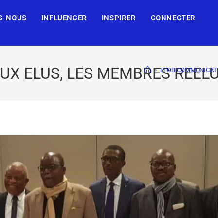
S-NOUS
INFLUENCER
INSPIRER
CONNECTER
UX ELUS, LES MEMBRES REEL
>
EFOB COMMUNICAT