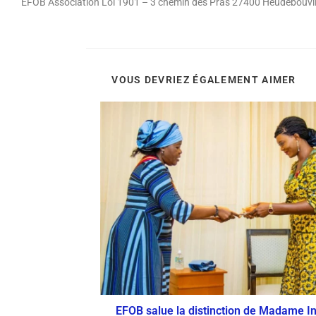
EFOB Association Loi 1901 – 3 chemin des Pras 27400 Heudebouvil
VOUS DEVRIEZ ÉGALEMENT AIMER
EFOB salue la distinction de Madame I